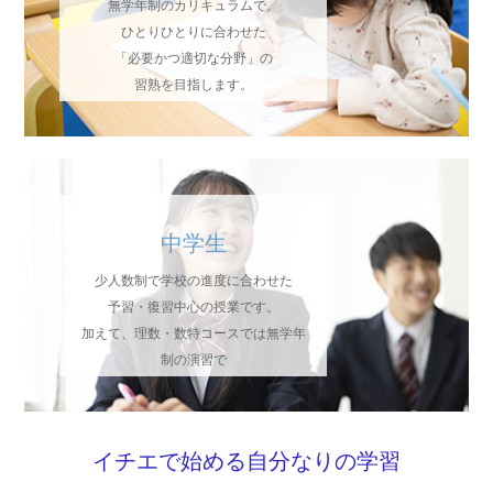
無学年制のカリキュラムで、
ひとりひとりに合わせた
「必要かつ適切な分野」の
習熟を目指します。
中学生
少人数制で学校の進度に合わせた
予習・復習中心の授業です。
加えて、理数・数特コースでは無学年
制の演習で
先取り学習や弱点をフォローします。
イチエで始める自分なりの学習