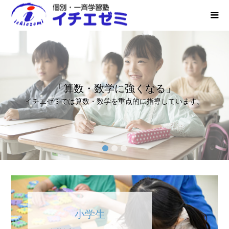
「算数・数学に強くなる」
イチエゼミでは算数・数学を重点的に指導しています。
1
2
3
小学生